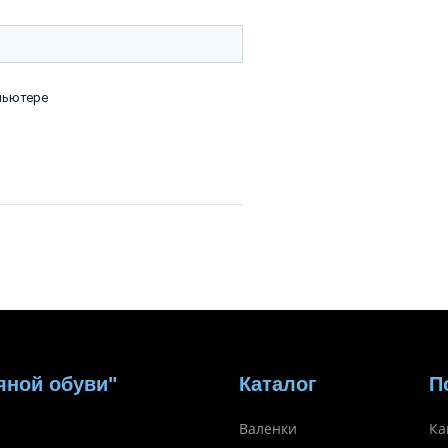
пьютере
яной обуви"
Каталог
П
Валенки
Ка