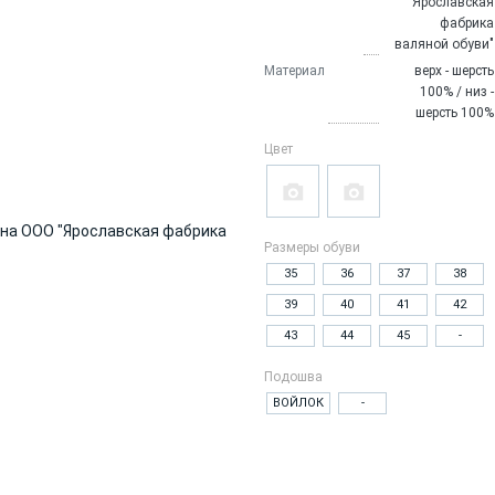
"Ярославская
фабрика
валяной обуви"
Материал
верх - шерсть
100% / низ -
шерсть 100%
Цвет
Размеры обуви
35
36
37
38
39
40
41
42
43
44
45
-
Подошва
ВОЙЛОК
-