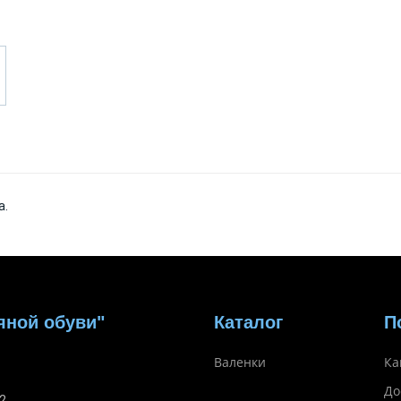
а.
яной обуви"
Каталог
П
Валенки
Ка
До
2