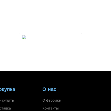
окупка
О нас
к купить
О фабрике
ставка
Контакты