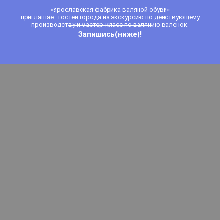
«ярославская фабрика валяной обуви»
приглашает гостей города
на
экскурсию
по действующему
производству и мастер-класс по валянию валенок.
Запишись(ниже)!