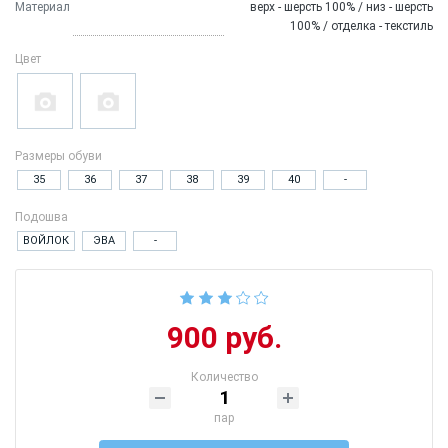
Материал
верх - шерсть 100% / низ - шерсть
100% / отделка - текстиль
Цвет
Размеры обуви
35
36
37
38
39
40
-
Подошва
ВОЙЛОК
ЭВА
-
900 руб.
Количество
пар