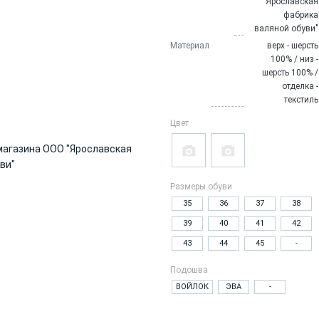
"Ярославская
фабрика
валяной обуви"
Материал
верх - шерсть
100% / низ -
шерсть 100% /
отделка -
текстиль
Цвет
Размеры обуви
35
36
37
38
39
40
41
42
43
44
45
-
Подошва
ВОЙЛОК
ЭВА
-