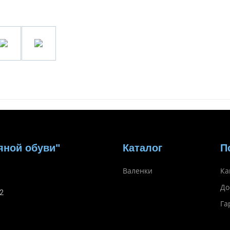
яной обуви"
Каталог
П
Валенки
Ка
До
2
Га