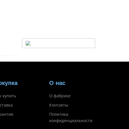
окупка
О нас
к купить
О фабрике
ставка
Контакты
рантия
Политика
конфиденциальности